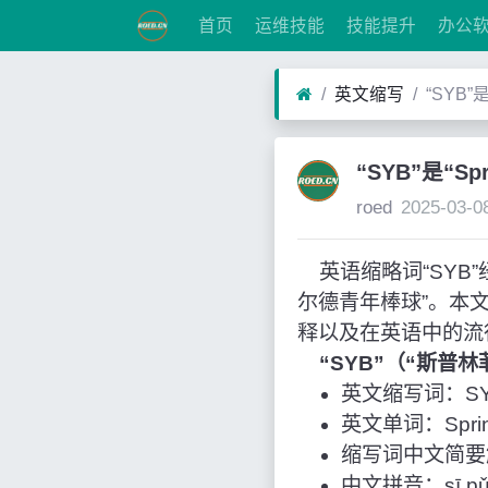
首页
运维技能
技能提升
办公
英文缩写
“SYB”
“SYB”是“S
roed
2025-03-0
英语缩略词“SYB”经常作
尔德青年棒球”。本
释以及在英语中的流
“SYB”（“斯普
英文缩写词：S
英文单词：Springfi
缩写词中文简要
中文拼音：sī pǔ lín