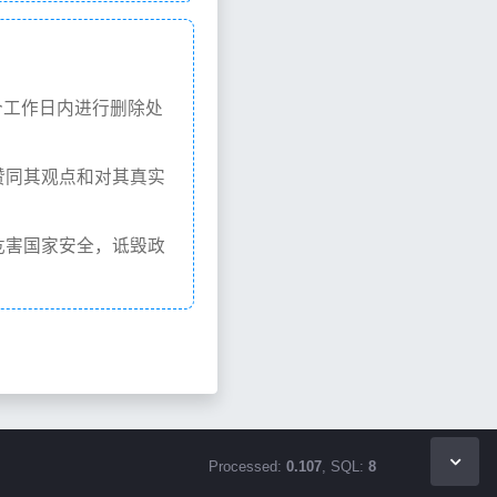
个工作日内进行删除处
赞同其观点和对其真实
危害国家安全，诋毁政
Processed:
0.107
, SQL:
8