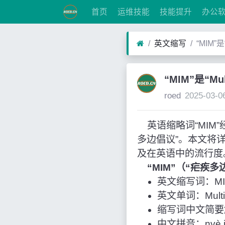
首页
运维技能
技能提升
办公
英文缩写
“MIM”是
“MIM”是“Mul
roed
2025-03-0
英语缩略词“MIM”经常作为
多边倡议”。本文将
及在英语中的流行度
“MIM”（“疟疾
英文缩写词：MI
英文单词：Multilate
缩写词中文简要
中文拼音：nvè ji d