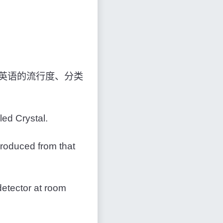
英语的流行度、分类
led Crystal.
produced from that
。
 detector at room