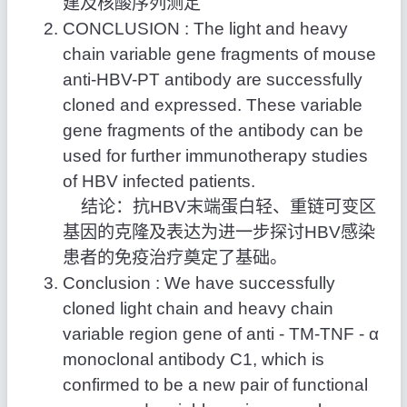
建及核酸序列测定
CONCLUSION : The light and heavy
chain variable gene fragments of mouse
anti-HBV-PT antibody are successfully
cloned and expressed. These variable
gene fragments of the antibody can be
used for further immunotherapy studies
of HBV infected patients.
结论：抗HBV末端蛋白轻、重链可变区
基因的克隆及表达为进一步探讨HBV感染
患者的免疫治疗奠定了基础。
Conclusion : We have successfully
cloned light chain and heavy chain
variable region gene of anti - TM-TNF - α
monoclonal antibody C1, which is
confirmed to be a new pair of functional