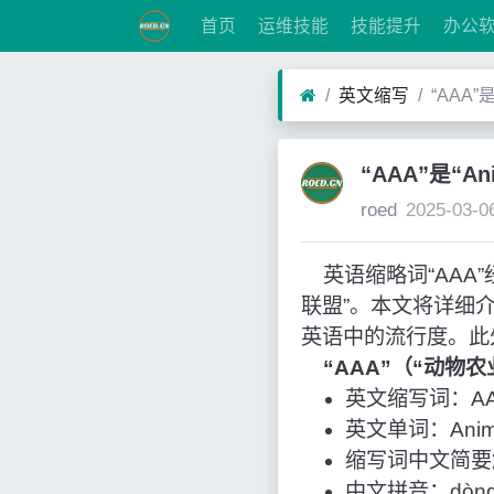
首页
运维技能
技能提升
办公
英文缩写
“AAA”
“AAA”是“An
roed
2025-03-0
英语缩略词“AAA”经常作
联盟”。本文将详细
英语中的流行度。此
“AAA”（“动物
英文缩写词：A
英文单词：Animal A
缩写词中文简要
中文拼音：dòng wù