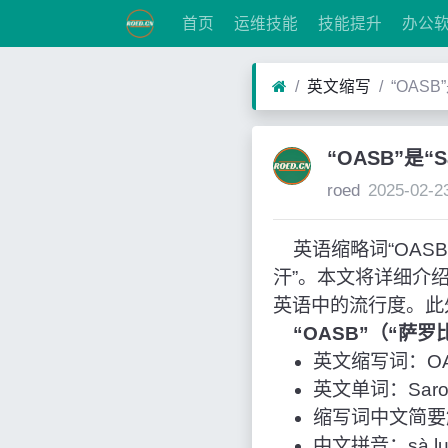
首页
运维技能
技能提升
办公
英文缩写
“OASB
“OASB”是“
roed
2025-02-2
英语缩略词“OASB”经
汗”。本文将详细介
英语中的流行度。此
“OASB”（“萨
英文缩写词：OA
英文单词：Sarobi,
缩写词中文简要
中文拼音：sà luó 