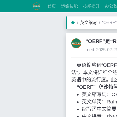
首页
运维技能
技能提升
办公
英文缩写
“OERF
“OERF”是“
roed
2025-02-2
英语缩略词“OERF”经
法”。本文将详细介
英语中的流行度。此
“OERF”（“沙
英文缩写词：OE
英文单词：Rafha, 
缩写词中文简要
中文拼音：shā tè ā