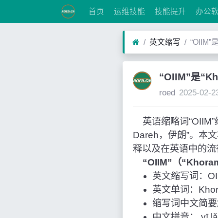
首页
运维技能
技能提升
办公
英文缩写
“OIIM”
“OIIM”是“K
roed
2025-02-2
英语缩略词“OIIM”经
Dareh，伊朗”。
释以及在英语中的流
“OIIM”（“Kho
英文缩写词：OI
英文单词：Khoram
缩写词中文简要解释
中文拼音： yī lǎ