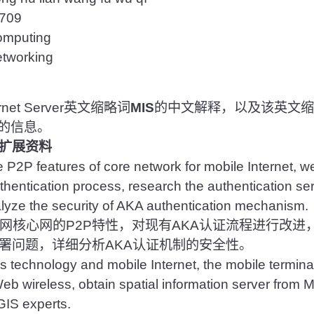
09
puting
orking
rnet Server英文缩略词
MIS
的中文解释，以及该英文缩
的信息。
的扩展资料
e P2P features of core network for mobile Internet, w
thentication process, research the authentication s
lyze the security of AKA authentication mechanism.
核心网的P2P特性，对现有AKA认证流程进行改进，
署问题，详细分析AKA认证机制的安全性。
ss technology and mobile Internet, the mobile termina
Web wireless, obtain spatial information server from 
GIS experts.