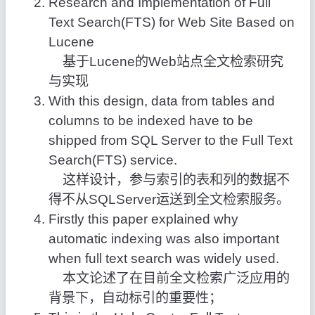
Research and Implementation of Full
Text Search(FTS) for Web Site Based on
Lucene
基于Lucene的Web站点全文检索研究
与实现
With this design, data from tables and
columns to be indexed have to be
shipped from SQL Server to the Full Text
Search(FTS) service.
这样设计，参与索引的表和列的数据不
得不从SQLServer运送到全文检索服务。
Firstly this paper explained why
automatic indexing was also important
when full text search was widely used.
本文论述了在目前全文检索广泛应用的
背景下，自动标引的重要性；