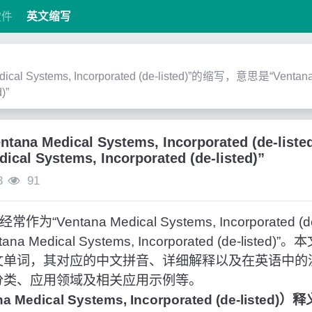
软件
英文缩写
ical Systems, Incorporated (de-listed)”的缩写，意思是“Ventana
)”
ntana Medical Systems, Incorporated (de-
ical Systems, Incorporated (de-listed)”
3
91
“Ventana Medical Systems, Incorporated (
 Medical Systems, Incorporated (de-list
英文单词，其对应的中文拼音、详细解释以及在英语中
的分类、应用领域及相关应用示例等。
 Medical Systems, Incorporated (de-listed)）释