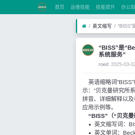
首页
运维技能
技能提升
办公
英文缩写
“BISS
“BISS”是“B
系统服务”
roed
2025-03-0
英语缩略词“BISS”经常
示：“贝克曼研究所
拼音、详细解释以及
应用示例等。
“BISS”（“贝
英文缩写词：BI
英文单词：Beckman