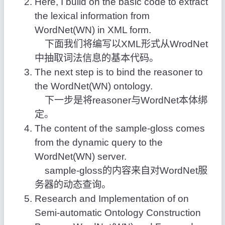
Here, I build on the basic code to extract
the lexical information from
WordNet(WN) in XML form.
下面我们将编写以XML形式从WrodNet
中抽取词法信息的基本代码。
The next step is to bind the reasoner to
the WordNet(WN) ontology.
下一步是将reasoner与WordNet本体绑
定。
The content of the sample-gloss comes
from the dynamic query to the
WordNet(WN) server.
sample-gloss的内容来自对WordNet服
务器的动态查询。
Research and Implementation of on
Semi-automatic Ontology Construction