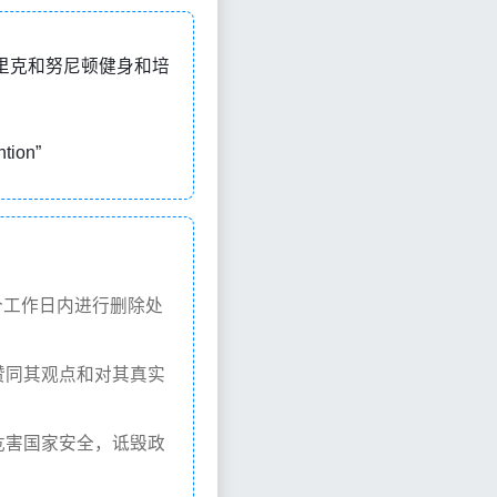
，意思是“沃里克和努尼顿健身和培
tion”
个工作日内进行删除处
赞同其观点和对其真实
危害国家安全，诋毁政