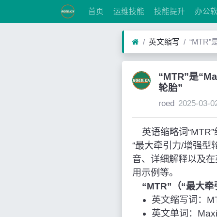
首页
运维技能
技能提升
办公
英文缩写
“MTR”
“MTR”是“Ma
轮胎”
roed
2025-03-0
英语缩略词“MTR”经常作
“最大牵引力/增强
音、详细解释以及在
用示例等。
“MTR”（“最大
英文缩写词：M
英文单词：Maximum 