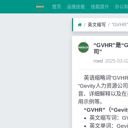
首页
运维技能
技能提升
办公
英文缩写
“GVHR
“GVHR”是“G
司”
roed
2025-03-0
英语缩略词“GVHR”经常
“Gevity人力资
音、详细解释以及在
用示例等。
“GVHR”（“Ge
英文缩写词：G
英文单词：Gevity 