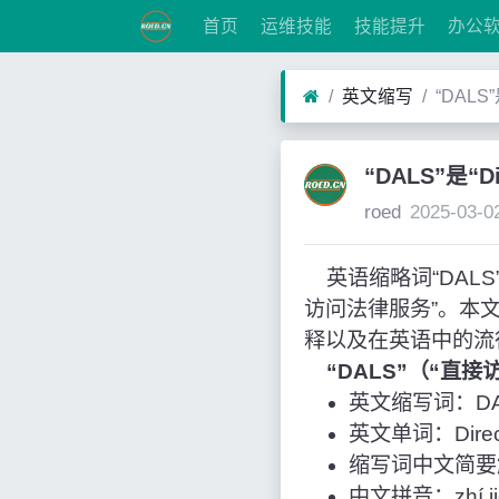
首页
运维技能
技能提升
办公
英文缩写
“DALS
“DALS”是“D
roed
2025-03-0
英语缩略词“DALS”经常
访问法律服务”。本
释以及在英语中的流
“DALS”（“直
英文缩写词：DA
英文单词：Direct 
缩写词中文简要
中文拼音：zhí jiē 