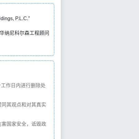
ngs, P.L.C.”
缩写，意思是“华纳尼科尔森工程顾问
个工作日内进行删除处
赞同其观点和对其真实
危害国家安全，诋毁政