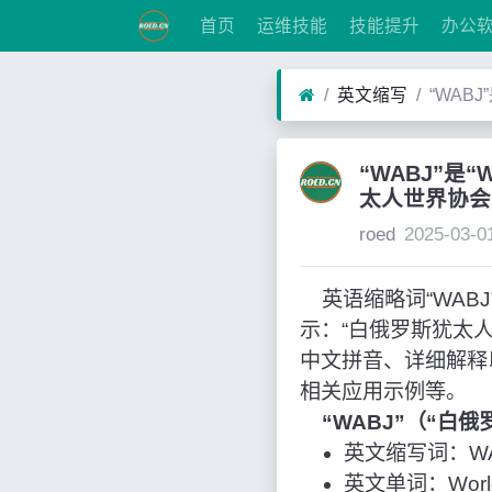
首页
运维技能
技能提升
办公
英文缩写
“WABJ
“WABJ”是“W
太人世界协会
roed
2025-03-0
英语缩略词“WABJ”经常作
示：“白俄罗斯犹太
中文拼音、详细解释
相关应用示例等。
“WABJ”（“白
英文缩写词：WA
英文单词：World As