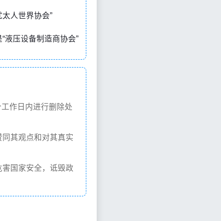
俄罗斯犹太人世界协会”
缩写，意思是“液压设备制造商协会”
个工作日内进行删除处
赞同其观点和对其真实
危害国家安全，诋毁政