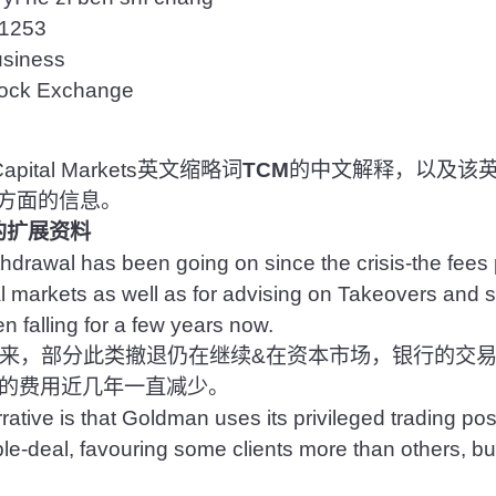
253
iness
k Exchange
apital Markets英文缩略词
TCM
的中文解释，以及该
方面的信息。
的扩展资料
thdrawal has been going on since the crisis-the fees 
tal markets as well as for advising on Takeovers and 
 falling for a few years now.
来，部分此类撤退仍在继续&在资本市场，银行的交易
的费用近几年一直减少。
ative is that Goldman uses its privileged trading posi
le-deal, favouring some clients more than others, bu