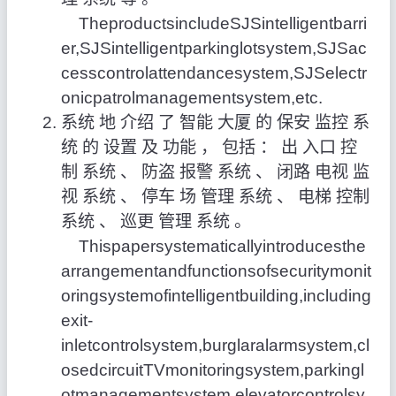
TheproductsincludeSJSintelligentbarri
er,SJSintelligentparkinglotsystem,SJSac
cesscontrolattendancesystem,SJSelectr
onicpatrolmanagementsystem,etc.
系统 地 介绍 了 智能 大厦 的 保安 监控 系
统 的 设置 及 功能 ， 包括 ： 出 入口 控
制 系统 、 防盗 报警 系统 、 闭路 电视 监
视 系统 、 停车 场 管理 系统 、 电梯 控制
系统 、 巡更 管理 系统 。
Thispapersystematicallyintroducesthe
arrangementandfunctionsofsecuritymonit
oringsystemofintelligentbuilding,including
exit-
inletcontrolsystem,burglaralarmsystem,cl
osedcircuitTVmonitoringsystem,parkingl
otmanagementsystem,elevatorcontrolsy