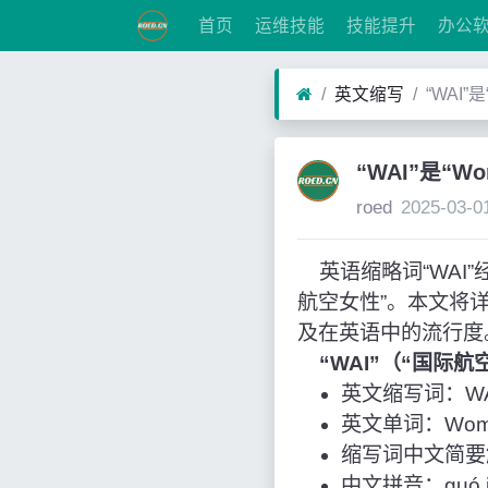
首页
运维技能
技能提升
办公
英文缩写
“WAI”是
“WAI”是“Wo
roed
2025-03-0
英语缩略词“WAI”经常作
航空女性”。本文将
及在英语中的流行度
“WAI”（“国际
英文缩写词：WA
英文单词：Women in
缩写词中文简要
中文拼音：guó jì 