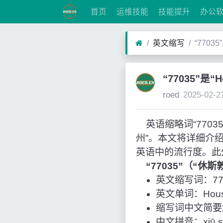
首页
运维技能
技能提升
办公
英文缩写
“7703
“77035”是
roed
2025-02-2
英语缩略词“77035
州”。本文将详细介
英语中的流行度。此
“77035”（“
英文缩写词：77
英文单词：Houst
缩写词中文简要
中文拼音：xiū sī d